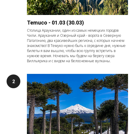
Temuco - 01.03 (30.03)
Столица Араукании, один из самых немецких городов
Чили. Араукания и Озерный край - ворота в Северную
Патагонию, два красивейших региона, с которых начнем
знакомство! В Темуко нужно быть к середине дня, нужные
билеты я вам вышлю, чтобы всю группу встретить в
нужное время. Ночевать мы будем на берегу озера
Вилльярика и с видом на белоснежные вулканы.