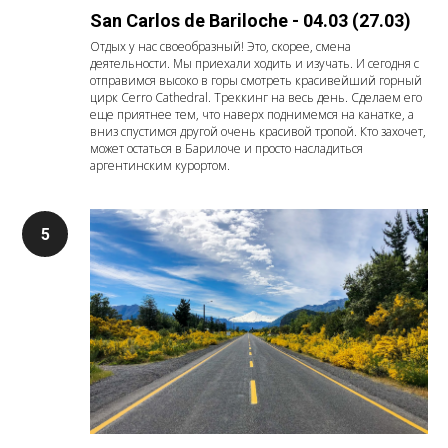
San Carlos de Bariloche - 04.03 (27.03)
Отдых у нас своеобразный! Это, скорее, смена
деятельности. Мы приехали ходить и изучать. И сегодня с
отправимся высоко в горы смотреть красивейший горный
цирк Cerro Cathedral. Треккинг на весь день. Сделаем его
еще приятнее тем, что наверх поднимемся на канатке, а
вниз спустимся другой очень красивой тропой. Кто захочет,
может остаться в Барилоче и просто насладиться
аргентинским курортом.