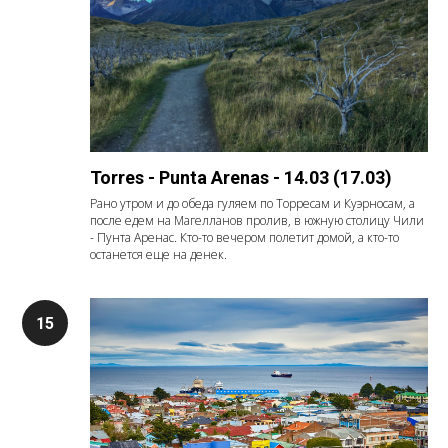
Torres - Punta Arenas - 14.03 (17.03)
Рано утром и до обеда гуляем по Торресам и Куэрносам, а
после едем на Магелланов пролив, в южную столицу Чили
- Пунта Аренас. Кто-то вечером полетит домой, а кто-то
останется еще на денек.