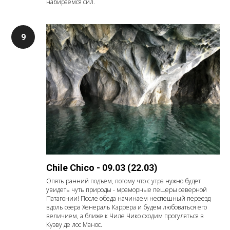
набираемся сил.
Chile Chico - 09.03 (22.03)
Опять ранний подъем, потому что с утра нужно будет
увидеть чуть природы - мраморные пещеры северной
Патагонии! После обеда начинаем неспешный переезд
вдоль озера Хенераль Каррера и будем любоваться его
величием, а ближе к Чиле Чико сходим прогуляться в
Куэву де лос Манос.