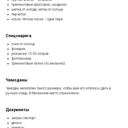
треккинговые кроссовки, сандалии
шапка от холода, кепка от солнца
перчатки
носки, теплые носки – одна пара.
Спецснаряга
очки от солнца
фонарик
рюкзачок 15-30 литров
фототехника
треккинговые палки (по желанию)
Чемоданы
Чемодан желателен такого размера, чтобы вам его хотелось сдать в
ручную кладь. В багажнике место ограниченно
Документы
загран паспорт
деньги
телефон