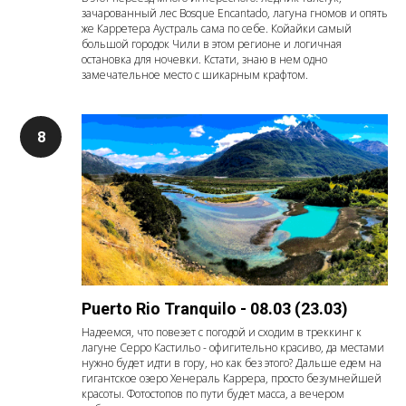
зачарованный лес Bosque Encantado, лагуна гномов и опять
же Карретера Аустраль сама по себе. Койайки самый
большой городок Чили в этом регионе и логичная
остановка для ночевки. Кстати, знаю в нем одно
замечательное место с шикарным крафтом.
Puerto Rio Tranquilo - 08.03 (23.03)
Надеемся, что повезет с погодой и сходим в треккинг к
лагуне Серро Кастильо - офигительно красиво, да местами
нужно будет идти в гору, но как без этого? Дальше едем на
гигантское озеро Хенераль Каррера, просто безумнейшей
красоты. Фотостопов по пути будет масса, а вечером