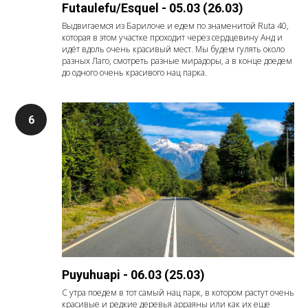
Futaulefu/Esquel - 05.03 (26.03)
Выдвигаемся из Барилоче и едем по знаменитой Ruta 40,
которая в этом участке проходит через сердцевину Анд и
идёт вдоль очень красивый мест. Мы будем гулять около
разных Лаго, смотреть разные мирадоры, а в конце доедем
до одного очень красивого нац парка.
Puyuhuapi - 06.03 (25.03)
С утра поедем в тот самый нац парк, в котором растут очень
красивые и редкие деревья арраяны или как их еще