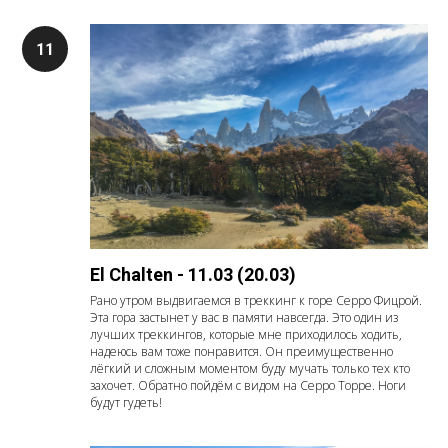
El Chalten - 11.03 (20.03)
Рано утром выдвигаемся в треккинг к горе Серро Фицрой.
Эта гора застынет у вас в памяти навсегда. Это один из
лучших треккингов, которые мне приходилось ходить,
надеюсь вам тоже понравится. Он преимущественно
лёгкий и сложным моментом буду мучать только тех кто
захочет. Обратно пойдём с видом на Серро Торре. Ноги
будут гудеть!