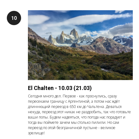
El Chalten - 10.03 (21.03)
Сегодня много дел. Первое - как проснулись, сразу
пересекаем границу с Аргентиной, а потом нас ждёт
длиннющий переезд в 650 км до Чальтена. Деваться
некуда, переезд этот никак не раздробить, так что готовьте
ваши попы. Будем надеяться, что погода нас порадует и
тогда вы поймете зачем мы столько пилили. Но сам
переезд по этой безграничной пустыне - великое
зрелище!