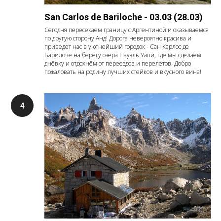
San Carlos de Bariloche - 03.03 (28.03)
Сегодня пересекаем границу с Аргентиной и оказываемся
по другую сторону Анд! Дорога невероятно красива и
приведет нас в уютнейший городок - Сан Карлос де
Барилоче на берегу озера Науэль Уапи, где мы сделаем
днёвку и отдохнём от переездов и перелётов. Добро
пожаловать на родину лучших стейков и вкусного вина!