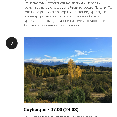
называют лумы остроконечные. Легкий интересный
треккинг, а потом спускаемся в Чили до городка Пуюапи. По
пути нас ждут пейзажи северной Патагонии, где каждый
километр красив и неповторим. Ночуем на берегу
одноименного фьорда. Наконец мы едем по Карретере
Аустраль или знаменитой дороге на юг!
Coyhaique - 07.03 (24.03)
В этот переезд много интересного: ледник-галстук,