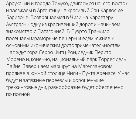
Араукании и города Темуко, двигаемся на юго-восток
и заезжаем в Аргентину - в красивый Сан Карлос де
Барилоче. Возвращаемся в Чили на Карретеру
Аустраль - одну из красивейший дорог и начинаем
знакомство с Патагонией. В Пуэрто Транкило
посещаем мраморные пещеры и едем южнее к
основным иконическим достопримечательностям.
Нас ждут гора Серро Фитц Рой, ледник Перито
Морено и, конечно, национальный парк Торрес дель
Пайне. Завершаем маршрут на Магеллановом
проливе в южной столице Чили - Пунта Аренасе. У нас
будут и затяжные переезды и хорошенькие
треккинговые дни, разнообразие будет обеспечено
по полной.