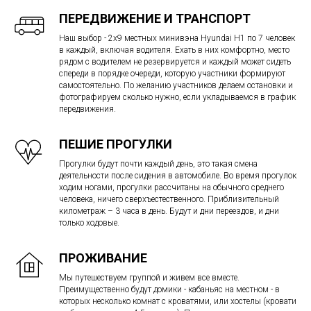
ПЕРЕДВИЖЕНИЕ И ТРАНСПОРТ
Наш выбор - 2х9 местных минивэна Hyundai H1 по 7 человек
в каждый, включая водителя. Ехать в них комфортно, место
рядом с водителем не резервируется и каждый может сидеть
спереди в порядке очереди, которую участники формируют
самостоятельно. По желанию участников делаем остановки и
фотографируем сколько нужно, если укладываемся в график
передвижения.
ПЕШИЕ ПРОГУЛКИ
Прогулки будут почти каждый день, это такая смена
деятельности после сидения в автомобиле. Во время прогулок
ходим ногами, прогулки рассчитаны на обычного среднего
человека, ничего сверхъестественного. Приблизительный
километраж – 3 часа в день. Будут и дни переездов, и дни
только ходовые.
ПРОЖИВАНИЕ
Мы путешествуем группой и живем все вместе.
Преимущественно будут домики - кабаньяс на местном - в
которых несколько комнат с кроватями, или хостелы (кровати