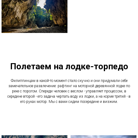
Полетаем на лодке-торпедо
Филиппинцам в какой-то момент стало скучно и они придумали себе
замечательное развлечение: рафтинг на моторной деревянной лодке по
реке с порогом. Спереди человек с веслом - управляет процессом, в
середине второй - его задача черпать воду из лодки, а на корме третий - в
его руках мотор. Мы с вами сидим посередине и визжим.