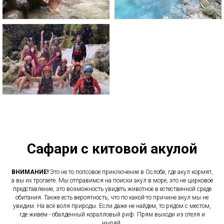
Сафари с китовой акулой
ВНИМАНИЕ!
Это не то попсовое приключение в Ослобе, где акул кормят,
а вы их трогаете. Мы отправимся на поиски акул в море, это не цирковое
представление, это возможность увидеть животное в естественной среде
обитания. Также есть вероятность, что по какой-то причине акул мы не
увидим. На всё воля природы. Если даже не найдем, то рядом с местом,
где живём - обалденный коралловый риф. Прям выходи из отеля и
ныряй.