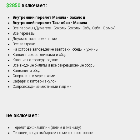
$2850
включает:
Внутренний перелет Манила - Бакалод
Внутренний перелет Таклобан - Манила
Все паромы (Думагете - Бохоль, Бохоль - Себу, Себу - Ормок)
Все переезды
Двухместное проживание
Все завтраки
На острове-заповеднике завтраки, обеды и ужины
Каякинг со светлячками и обед
Катание на торпедо лодках
Все входные билеты и все рекреационные сборы
Каньониг и обед
Снорклинг с черепахами
Сафари с китовой акулой
Сопровождение местными гидами
не включает:
Перелёт до Филиппин (летим в Манилу)
Питание, когда выбираем по меню в ресторане