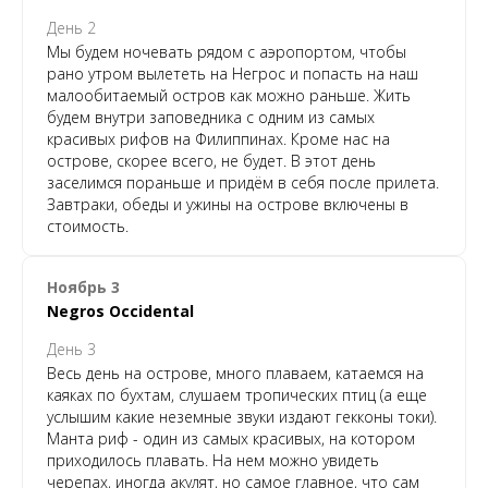
День 2
Мы будем ночевать рядом с аэропортом, чтобы
рано утром вылететь на Негрос и попасть на наш
малообитаемый остров как можно раньше. Жить
будем внутри заповедника с одним из самых
красивых рифов на Филиппинах. Кроме нас на
острове, скорее всего, не будет. В этот день
заселимся пораньше и придём в себя после прилета.
Завтраки, обеды и ужины на острове включены в
стоимость.
Ноябрь 3
Negros Occidental
День 3
Весь день на острове, много плаваем, катаемся на
каяках по бухтам, слушаем тропических птиц (а еще
услышим какие неземные звуки издают гекконы токи).
Манта риф - один из самых красивых, на котором
приходилось плавать. На нем можно увидеть
черепах, иногда акулят, но самое главное, что сам