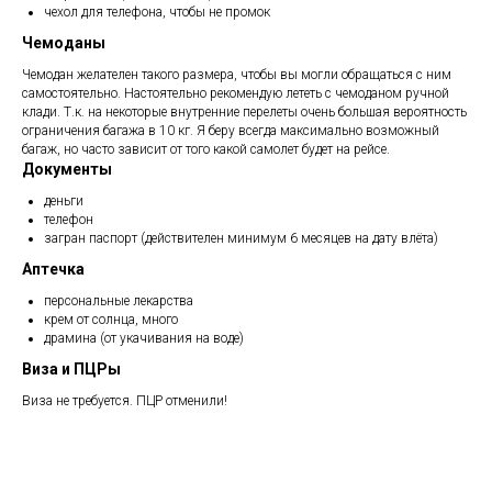
чехол для телефона, чтобы не промок
Чемоданы
Чемодан желателен такого размера, чтобы вы могли обращаться с ним
самостоятельно. Настоятельно рекомендую лететь с чемоданом ручной
клади. Т.к. на некоторые внутренние перелеты очень большая вероятность
ограничения багажа в 10 кг. Я беру всегда максимально возможный
багаж, но часто зависит от того какой самолет будет на рейсе.
Документы
деньги
телефон
загран паспорт (действителен минимум 6 месяцев на дату влёта)
Аптечка
персональные лекарства
крем от солнца, много
драмина (от укачивания на воде)
Виза и ПЦРы
Виза не требуется. ПЦР отменили!