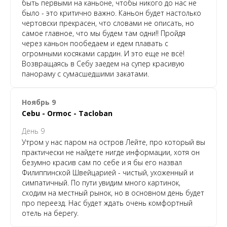
быть первыми на каньоне, чтобы никого до нас не
было - это критично важно. Каньон будет настолько
чертовски прекрасен, что словами не описать, но
самое главное, что мы будем там одни!! Пройдя
через каньон пообедаем и едем плавать с
огромными косяками сардин. И это еще не всё!
Возвращаясь в Себу заедем на супер красивую
панораму с сумасшедшими закатами.
Ноябрь 9
Cebu - Ormoc - Tacloban
День 9
Утром у нас паром на остров Лейте, про который вы
практически не найдете нигде информации, хотя он
безумно красив сам по себе и я бы его назвал
Филиппинской Швейцарией - чистый, ухоженный и
симпатичный. По пути увидим много картинок,
сходим на местный рынок, но в основном день будет
про переезд. Нас будет ждать очень комфортный
отель на берегу.